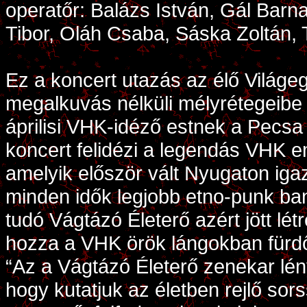
operatőr: Balázs István, Gál Bar
Tibor, Oláh Csaba, Sáska Zoltán,
Ez a koncert utazás az élő Világe
megalkuvás nélküli mélyrétegeibe
áprilisi VHK-idéző estnek a Pecsa 
koncert felidézi a legendás VHK 
amelyik először vált Nyugaton iga
minden idők legjobb etno-punk ban
tudó Vágtázó Életerő azért jött lét
hozza a VHK örök lángokban fürdő
“Az a Vágtázó Életerő zenekar lé
hogy kutatjuk az életben rejlő sor