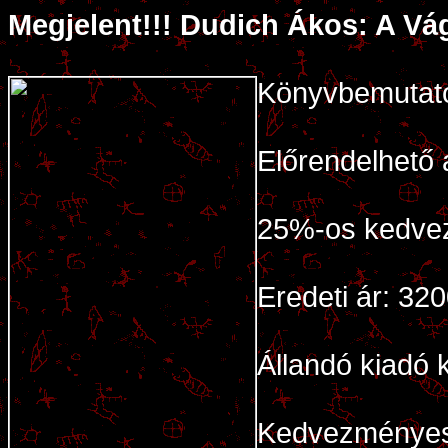
Megjelent!!! Dudich Ákos: A Vá
Könyvbemutató
Előrendelhető
25%-os kedvez
Eredeti ár: 320
Állandó kiadó
Kedvezményes 