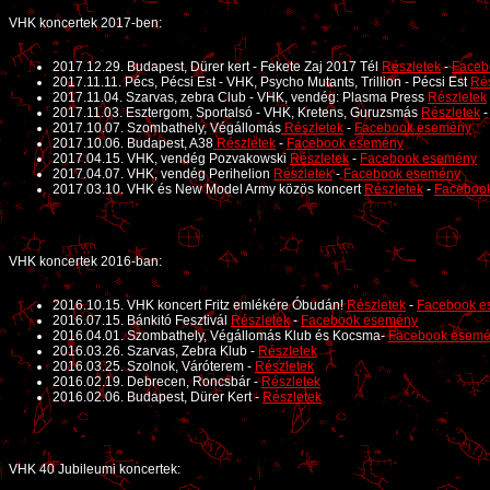
VHK koncertek 2017-ben:
2017.12.29. Budapest, Dürer kert - Fekete Zaj 2017 Tél
Részletek
-
Faceb
2017.11.11. Pécs, Pécsi Est - VHK, Psycho Mutants, Trillion - Pécsi Est
Rés
2017.11.04. Szarvas, zebra Club - VHK, vendég: Plasma Press
Részletek
2017.11.03. Esztergom, Sportalsó - VHK, Kretens, Guruzsmás
Részletek
2017.10.07. Szombathely, Végállomás
Részletek
-
Facebook esemény
2017.10.06. Budapest, A38
Részletek
-
Facebook esemény
2017.04.15. VHK, vendég Pozvakowski
Részletek
-
Facebook esemény
2017.04.07. VHK, vendég Perihelion
Részletek
-
Facebook esemény
2017.03.10. VHK és New Model Army közös koncert
Részletek
-
Faceboo
VHK koncertek 2016-ban:
2016.10.15. VHK koncert Fritz emlékére Óbudán!
Részletek
-
Facebook e
2016.07.15. Bánkitó Fesztivál
Részletek
-
Facebook esemény
2016.04.01. Szombathely, Végállomás Klub és Kocsma-
Facebook esem
2016.03.26. Szarvas, Zebra Klub -
Részletek
2016.03.25. Szolnok, Váróterem -
Részletek
2016.02.19. Debrecen, Roncsbár -
Részletek
2016.02.06. Budapest, Dürer Kert -
Részletek
VHK 40 Jubileumi koncertek: